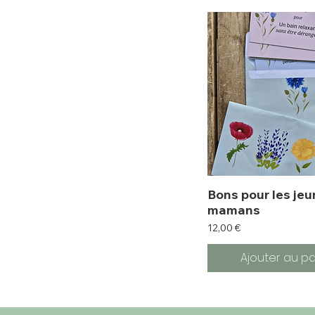
Bons pour les je
mamans
Prix
12,00 €
Ajouter au pa