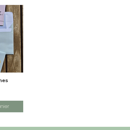
unes
nier