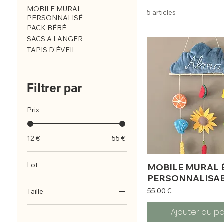
MOBILE MURAL
5 articles
PERSONNALISÉ
PACK BÉBÉ
SACS A LANGER
TAPIS D’ÉVEIL
Filtrer par
Prix
12 €
55 €
Lot
MOBILE MURAL 
PERSONNALISA
Lot de 10
Prix
55,00 €
Taille
Lot de 5
0-6 mois
Ajouter au pa
6-18 mois