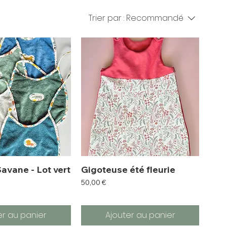
Trier par :
Recommandé
vane - Lot vert
Gigoteuse été fleurie
Prix
50,00 €
er au panier
Ajouter au panier