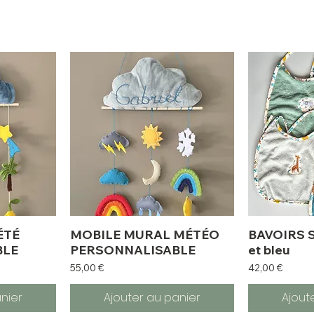
ÉTÉ
MOBILE MURAL MÉTÉO
BAVOIRS Sa
BLE
PERSONNALISABLE
et bleu
Prix
Prix
55,00 €
42,00 €
nier
Ajouter au panier
Ajout