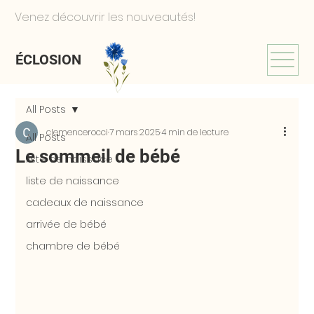
Venez découvrir les nouveautés!
ÉCLOSION
All Posts
clemencerocci
7 mars 2025
4 min de lecture
All Posts
Le sommeil de bébé
liste de naissace
liste de naissance
cadeaux de naissance
arrivée de bébé
chambre de bébé