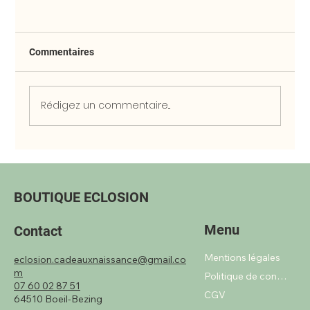
Commentaires
Rédigez un commentaire...
Les cadeaux de naissance 100% gratuits
(ou presque!)
BOUTIQUE ECLOSION
Menu
Contact
Mentions légales
eclosion.cadeauxnaissance@gmail.co
m
Politique de confidentialité
07 60 02 87 51
CGV
64510 Boeil-Bezing