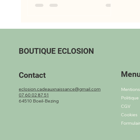
BOUTIQUE ECLOSION
Men
Contact
eclosion.cadeauxnaissance@gmail.com
07 60 02 87 51
64510 Boeil-Bezing
CGV
Cookies